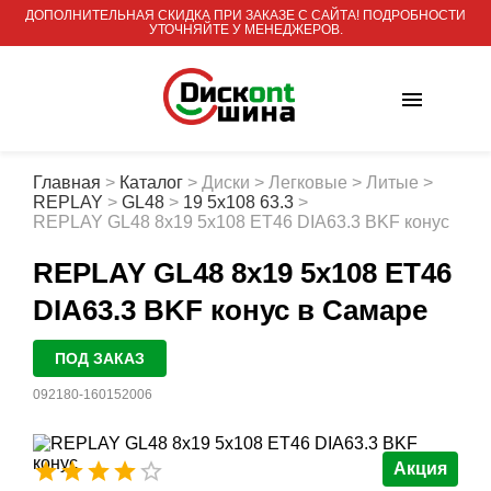
ДОПОЛНИТЕЛЬНАЯ СКИДКА ПРИ ЗАКАЗЕ С САЙТА! ПОДРОБНОСТИ
УТОЧНЯЙТЕ У МЕНЕДЖЕРОВ.
Главная
>
Каталог
>
Диски
>
Легковые
>
Литые
>
REPLAY
>
GL48
>
19 5x108 63.3
>
REPLAY GL48 8x19 5x108 ET46 DIA63.3 BKF конус
REPLAY GL48 8x19 5x108 ET46
DIA63.3 BKF конус
в Самаре
ПОД ЗАКАЗ
092180-160152006
Акция