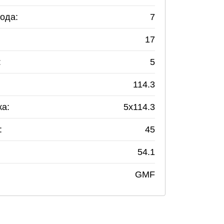
ода:
7
17
:
5
114.3
ка:
5
x
114.3
:
45
54.1
GMF