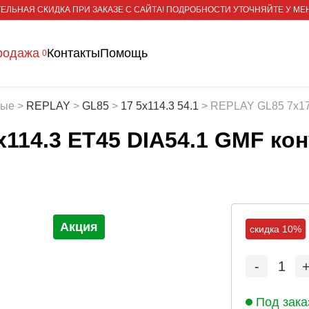
ЕЛЬНАЯ СКИДКА ПРИ ЗАКАЗЕ С САЙТА! ПОДРОБНОСТИ УТОЧНЯЙТЕ У МЕ
родажа
Контакты
Помощь
0
тые
>
REPLAY
>
GL85
>
17 5x114.3 54.1
>
REPLAY GL85 7x17 
114.3 ET45 DIA54.1 GMF кон
Акция
скидка 10%
-
1
Под зака