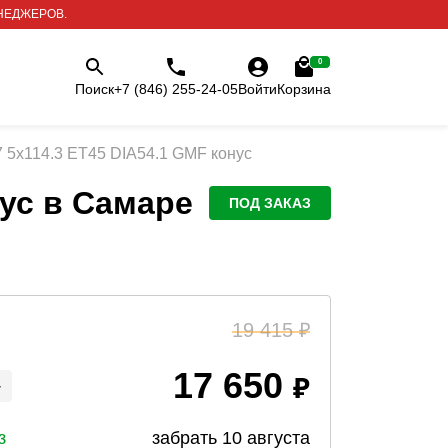
НЕДЖЕРОВ.
0
Поиск
+7 (846) 255-24-05
Войти
Корзина
5x114.3 ET45 DIA54.1 GMF конус
ус
в Самаре
ПОД ЗАКАЗ
19 415
17 650
+
з
забрать
10 августа