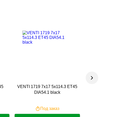
45
VENTI 1719 7x17 5x114.3 ET45
RST R207 6.5x
DIA54.1 black
DIA54.1 b
Под заказ
По