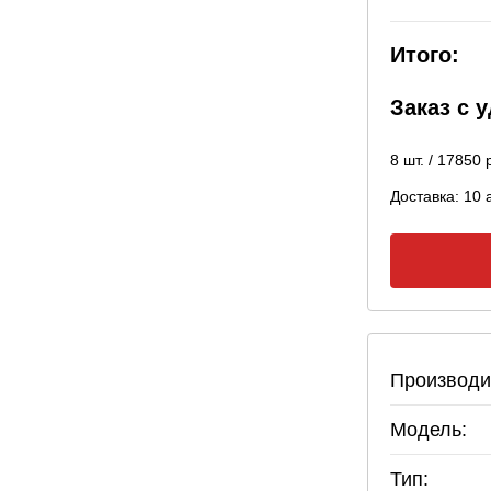
Итого:
Заказ с 
8
шт. /
17850
р
Доставка:
10 
Производи
Модель:
Тип: