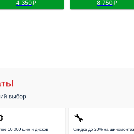
4 350
8 750
ть!
ший выбор
️
🔧
лее 10 000 шин и дисков
Скидка до 20% на шиномонта