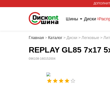
ДОПОЛНИТ
Шины
Диски
Расп
0
Главная
>
Каталог
>
Диски
>
Легковые
>
Ли
REPLAY GL85 7x17 5x
096108-160152004