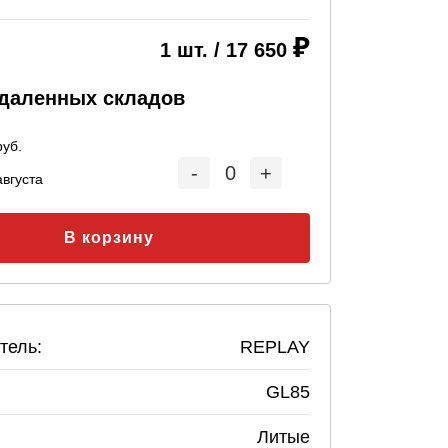
1
шт. /
17 650
удаленных складов
уб.
-
0
+
августа
В корзину
тель:
REPLAY
GL85
Литые