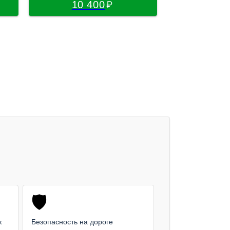
10 400
10 
🛡️
ж
Безопасность на дороге