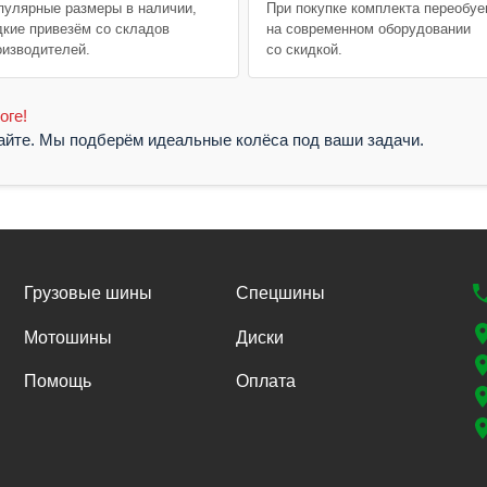
пулярные размеры в наличии,
При покупке комплекта переобу
дкие привезём со складов
на современном оборудовании
оизводителей.
со скидкой.
оге!
жайте. Мы подберём идеальные колёса под ваши задачи.
Грузовые шины
Спецшины
Мотошины
Диски
Помощь
Оплата