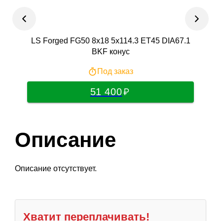
LS Forged FG50 8x18 5x114.3 ET45 DIA67.1
Neo 
BKF конус
Под заказ
51 400
Описание
Описание отсутствует.
Хватит переплачивать!