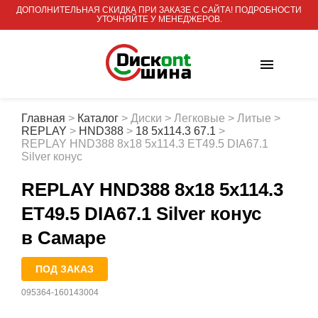
ДОПОЛНИТЕЛЬНАЯ СКИДКА ПРИ ЗАКАЗЕ С САЙТА! ПОДРОБНОСТИ
УТОЧНЯЙТЕ У МЕНЕДЖЕРОВ.
Главная
>
Каталог
>
Диски
>
Легковые
>
Литые
>
REPLAY
>
HND388
>
18 5x114.3 67.1
>
REPLAY HND388 8x18 5x114.3 ET49.5 DIA67.1
Silver конус
REPLAY HND388 8x18 5x114.3
ET49.5 DIA67.1 Silver конус
в Самаре
ПОД ЗАКАЗ
095364-160143004