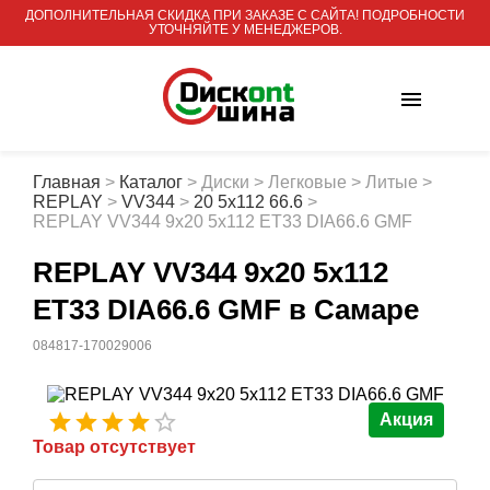
ДОПОЛНИТЕЛЬНАЯ СКИДКА ПРИ ЗАКАЗЕ С САЙТА! ПОДРОБНОСТИ
УТОЧНЯЙТЕ У МЕНЕДЖЕРОВ.
Главная
>
Каталог
>
Диски
>
Легковые
>
Литые
>
REPLAY
>
VV344
>
20 5x112 66.6
>
REPLAY VV344 9x20 5x112 ET33 DIA66.6 GMF
REPLAY VV344 9x20 5x112
ET33 DIA66.6 GMF
в Самаре
084817-170029006
Акция
Товар отсутствует