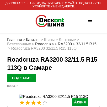
ДОПОЛНИТЕЛЬНАЯ СКИДКА ПРИ ЗАКАЗЕ С САЙТА! ПОДРОБНОСТИ
УТОЧНЯЙТЕ У МЕНЕДЖЕРОВ.
Главная
>
Каталог
>
Шины
>
Легковые
>
Всесезонные
>
Roadcruza
>
RA3200
>
32/11.5 R15
>
Roadcruza RA3200 32/11.5 R15 113Q
Roadcruza RA3200 32/11.5 R15
113Q
в Самаре
ПОД ЗАКАЗ
ra48302
Акция