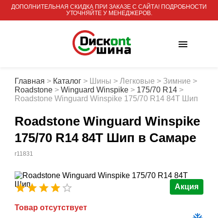
ДОПОЛНИТЕЛЬНАЯ СКИДКА ПРИ ЗАКАЗЕ С САЙТА! ПОДРОБНОСТИ
УТОЧНЯЙТЕ У МЕНЕДЖЕРОВ.
Главная
>
Каталог
>
Шины
>
Легковые
>
Зимние
>
Roadstone
>
Winguard Winspike
>
175/70 R14
>
Roadstone Winguard Winspike 175/70 R14 84T Шип
Roadstone Winguard Winspike
175/70 R14 84T Шип
в Самаре
r11831
Акция
Товар отсутствует