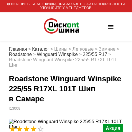
ДОПОЛНИТЕЛЬНАЯ СКИДКА ПРИ ЗАКАЗЕ С САЙТА! ПОДРОБНОСТИ
УТОЧНЯЙТЕ У МЕНЕДЖЕРОВ.
Главная
>
Каталог
>
Шины
>
Легковые
>
Зимние
>
Roadstone
>
Winguard Winspike
>
225/55 R17
>
Roadstone Winguard Winspike 225/55 R17XL 101T
Шип
Roadstone Winguard Winspike
225/55 R17XL 101T Шип
в Самаре
r13008
Акция