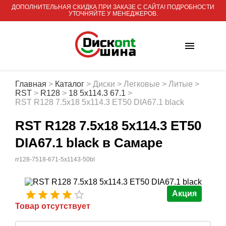
ДОПОЛНИТЕЛЬНАЯ СКИДКА ПРИ ЗАКАЗЕ С САЙТА! ПОДРОБНОСТИ
УТОЧНЯЙТЕ У МЕНЕДЖЕРОВ.
Главная
>
Каталог
>
Диски
>
Легковые
>
Литые
>
RST
>
R128
>
18 5x114.3 67.1
>
RST R128 7.5x18 5x114.3 ET50 DIA67.1 black
RST R128 7.5x18 5x114.3 ET50
DIA67.1 black
в Самаре
rr128-7518-671-5x1143-50bl
Акция
Товар отсутствует