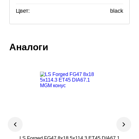
Цвет:
black
Аналоги
LS Forged FG47 8x18 5x114.3 ET45 DIA67.1
Neo 