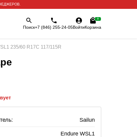
НЕДЖЕРОВ.
0
Поиск
+7 (846) 255-24-05
Войти
Корзина
WSL1 235/60 R17С 117/115R
аре
твует
тель:
Sailun
Endure WSL1