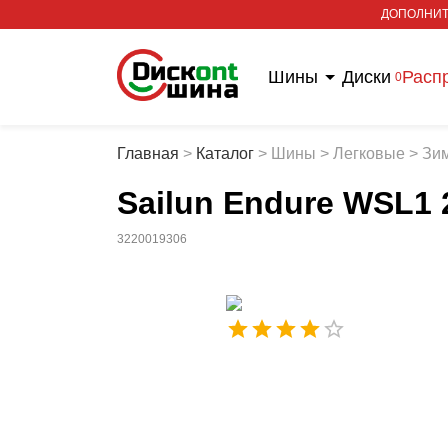
ДОПОЛНИТ
Шины
Диски
Расп
0
Главная
>
Каталог
>
Шины
>
Легковые
>
Зи
Sailun Endure WSL1 
3220019306