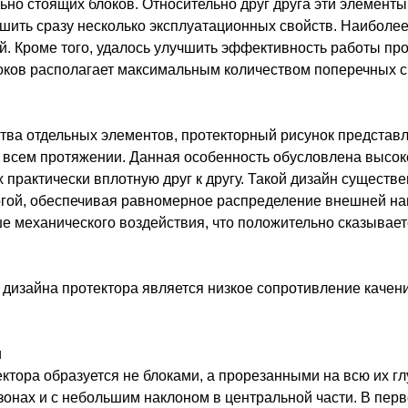
но стоящих блоков. Относительно друг друга эти элемент
шить сразу несколько эксплуатационных свойств. Наиболее
 Кроме того, удалось улучшить эффективность работы про
локов располагает максимальным количеством поперечных с
тва отдельных элементов, протекторный рисунок представ
 всем протяжении. Данная особенность обусловлена высок
х практически вплотную друг к другу. Такой дизайн существ
огой, обеспечивая равномерное распределение внешней нагр
е механического воздействия, что положительно сказывает
зайна протектора является низкое сопротивление качени
и
ктора образуется не блоками, а прорезанными на всю их гл
зонах и с небольшим наклоном в центральной части. В пер