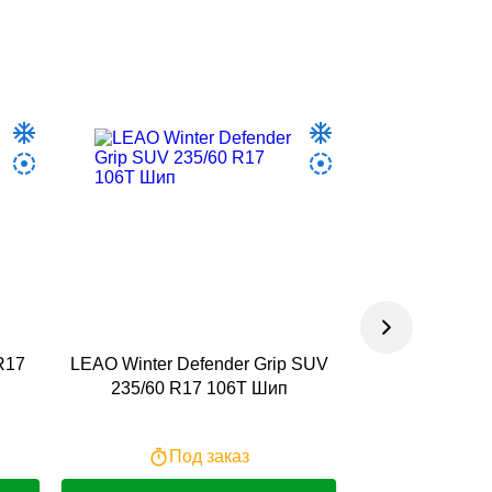
 R17
LEAO Winter Defender Grip SUV
Hifly Win-turi
235/60 R17 106T Шип
102
Под заказ
По