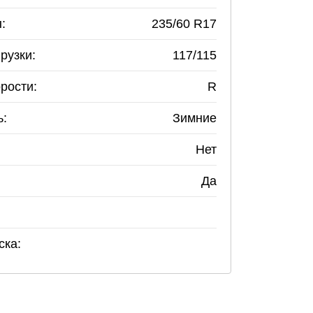
:
235
/
60
R
17
рузки:
117/115
рости:
R
ь:
Зимние
Нет
Да
ска: