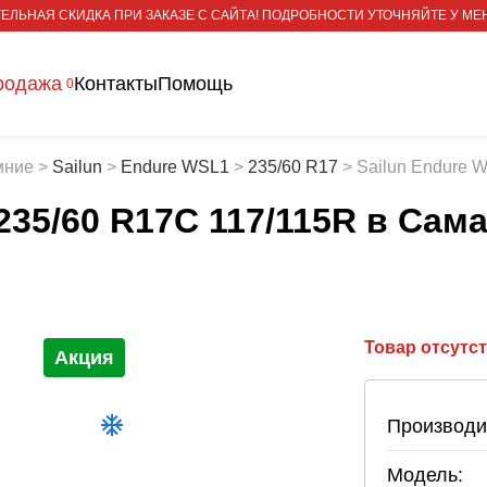
ЕЛЬНАЯ СКИДКА ПРИ ЗАКАЗЕ С САЙТА! ПОДРОБНОСТИ УТОЧНЯЙТЕ У МЕ
родажа
Контакты
Помощь
0
мние
>
Sailun
>
Endure WSL1
>
235/60 R17
>
Sailun Endure 
235/60 R17С 117/115R
в Сам
Товар отсутс
Акция
Производи
Модель: