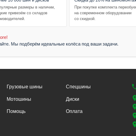
пулярные размеры в наличии,
При покупке комплекта переобу
дкие привезём со складов
на современном оборудовании
оизводителей.
со скидкой.
оге!
жайте. Мы подберём идеальные колёса под ваши задачи.
Грузовые шины
Спецшины
Мотошины
Диски
Помощь
Оплата