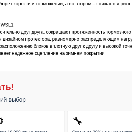
боре скорости и торможении, а во втором – снижается риск
e WSL1
сительно друг друга, сокращают протяженность тормозного 
я дизайном протектора, равномерно распределяющим нагруз
расположению блоков вплотную друг к другу и высокой точн
ивает надежное сцепление на зимнем покрытии
ть!
ший выбор
️
🔧
лее 10 000 шин и дисков
Скидка до 20% на шиномонта