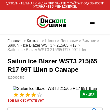
ДОПОЛНИТЕЛЬНАЯ СКИДКА ПРИ ЗАКАЗЕ С САЙТА! ПОДРОБНОСТИ
УТОЧНЯЙТЕ У МЕНЕДЖЕРОВ.
Главная
>
Каталог
>
Шины
>
Легковые
>
Зимние
>
Sailun
>
Ice Blazer WST3
>
215/65 R17
>
Sailun Ice Blazer WST3 215/65 R17 99T Шип
Sailun Ice Blazer WST3 215/65
R17 99T Шип
в Самаре
3220006486
Акция
Товар отсутствует