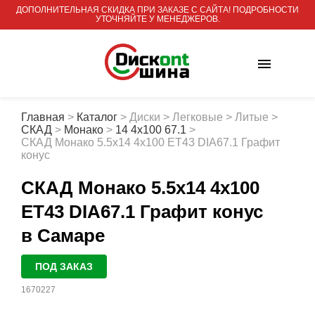
ДОПОЛНИТЕЛЬНАЯ СКИДКА ПРИ ЗАКАЗЕ С САЙТА! ПОДРОБНОСТИ
УТОЧНЯЙТЕ У МЕНЕДЖЕРОВ.
Главная
>
Каталог
>
Диски
>
Легковые
>
Литые
>
СКАД
>
Монако
>
14 4x100 67.1
>
СКАД Монако 5.5x14 4x100 ET43 DIA67.1 Графит
конус
СКАД Монако 5.5x14 4x100
ET43 DIA67.1 Графит конус
в Самаре
ПОД ЗАКАЗ
1670227