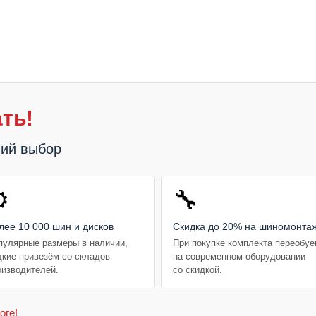
ть!
ший выбор
️
🔧
лее 10 000 шин и дисков
Скидка до 20% на шиномонта
пулярные размеры в наличии,
При покупке комплекта переобу
дкие привезём со складов
на современном оборудовании
оизводителей.
со скидкой.
оге!