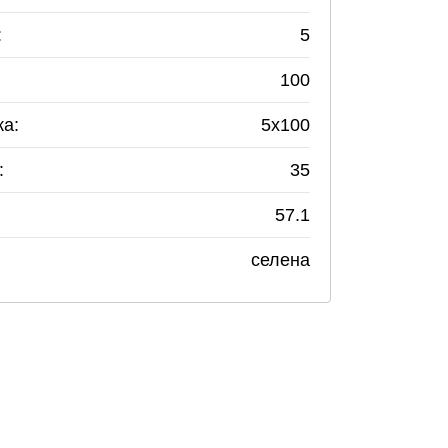
:
5
100
ка:
5
x
100
:
35
57.1
селена