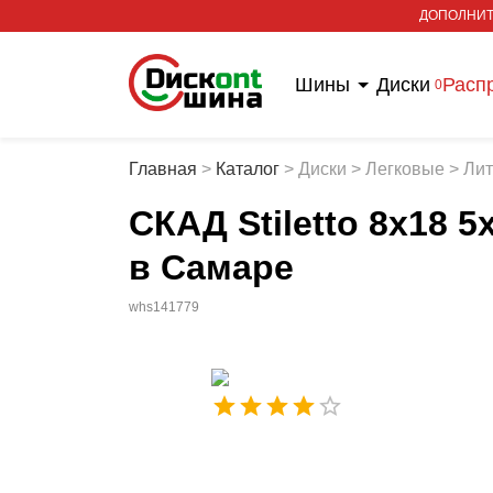
ДОПОЛНИТ
Шины
Диски
Расп
0
Главная
>
Каталог
>
Диски
>
Легковые
>
Ли
СКАД Stiletto 8x18 5
в Самаре
whs141779