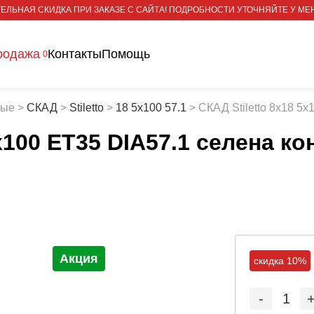
ЕЛЬНАЯ СКИДКА ПРИ ЗАКАЗЕ С САЙТА! ПОДРОБНОСТИ УТОЧНЯЙТЕ У МЕ
родажа
Контакты
Помощь
0
тые
>
СКАД
>
Stiletto
>
18 5x100 57.1
>
СКАД Stiletto 8x18 5x
x100 ET35 DIA57.1 селена ко
Акция
скидка 10%
-
1