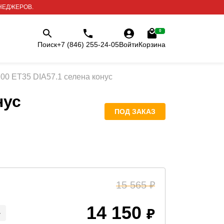
НЕДЖЕРОВ.
0
Поиск
+7 (846) 255-24-05
Войти
Корзина
100 ET35 DIA57.1 селена конус
нус
ПОД ЗАКАЗ
15 565
14 150
+