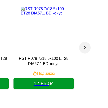
ET28
RST R078 7x18 5x100 ET28
RST R078 7x
DIA57.1 BD конус
DIA57.
Под заказ
По
12 850
13 