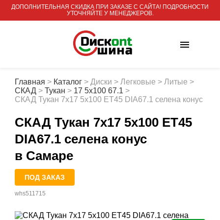
ДОПОЛНИТЕЛЬНАЯ СКИДКА ПРИ ЗАКАЗЕ С САЙТА! ПОДРОБНОСТИ
УТОЧНЯЙТЕ У МЕНЕДЖЕРОВ.
Главная
>
Каталог
>
Диски
>
Легковые
>
Литые
>
СКАД
>
Тукан
>
17 5x100 67.1
>
СКАД Тукан 7x17 5x100 ET45 DIA67.1 селена конус
СКАД Тукан 7x17 5x100 ET45
DIA67.1 селена конус
в Самаре
ПОД ЗАКАЗ
whs511715