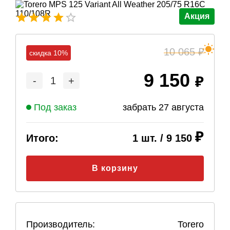
Акция
10 065
скидка 10%
9 150
-
1
+
Под заказ
забрать
27 августа
Итого:
1
шт. /
9 150
В корзину
Производитель:
Torero