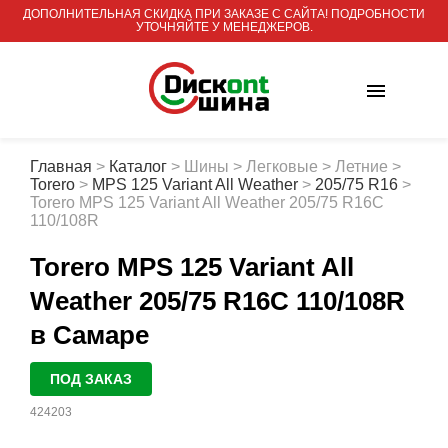
ДОПОЛНИТЕЛЬНАЯ СКИДКА ПРИ ЗАКАЗЕ С САЙТА! ПОДРОБНОСТИ
УТОЧНЯЙТЕ У МЕНЕДЖЕРОВ.
Главная
>
Каталог
>
Шины
>
Легковые
>
Летние
>
Torero
>
MPS 125 Variant All Weather
>
205/75 R16
>
Torero MPS 125 Variant All Weather 205/75 R16С
110/108R
Torero MPS 125 Variant All
Weather 205/75 R16С 110/108R
в Самаре
ПОД ЗАКАЗ
424203