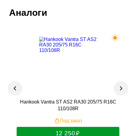
Аналоги
Hankook Vantra ST AS2 RA30 205/75 R16С
I
110/108R
Под заказ
12 250