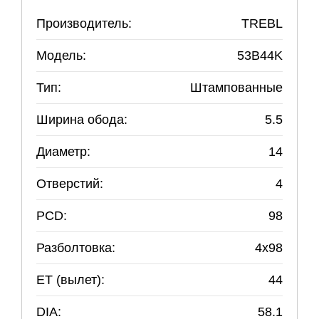
Производитель:
TREBL
Модель:
53B44K
Тип:
Штампованные
Ширина обода:
5.5
Диаметр:
14
Отверстий:
4
PCD:
98
Разболтовка:
4
x
98
ET (вылет):
44
DIA:
58.1