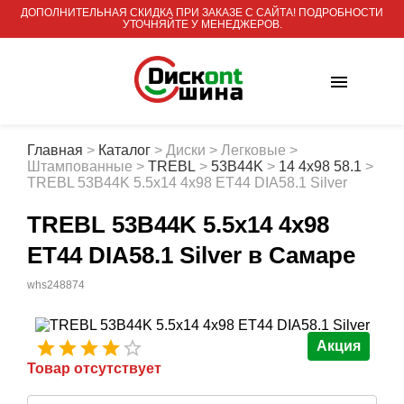
ДОПОЛНИТЕЛЬНАЯ СКИДКА ПРИ ЗАКАЗЕ С САЙТА! ПОДРОБНОСТИ
УТОЧНЯЙТЕ У МЕНЕДЖЕРОВ.
Главная
>
Каталог
>
Диски
>
Легковые
>
Штампованные
>
TREBL
>
53B44K
>
14 4x98 58.1
>
TREBL 53B44K 5.5x14 4x98 ET44 DIA58.1 Silver
TREBL 53B44K 5.5x14 4x98
ET44 DIA58.1 Silver
в Самаре
whs248874
Акция
Товар отсутствует