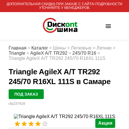
ДОПОЛНИТЕЛЬНАЯ СКИДКА ПРИ ЗАКАЗЕ С САЙТА! ПОДРОБНОСТИ
УТОЧНЯЙТЕ У МЕНЕДЖЕРОВ.
Главная
>
Каталог
>
Шины
>
Легковые
>
Летние
>
Triangle
>
AgileX A/T TR292
>
245/70 R16
>
Triangle AgileX A/T TR292 245/70 R16XL 111S
Triangle AgileX A/T TR292
245/70 R16XL 111S
в Самаре
ПОД ЗАКАЗ
cts237419
Акция