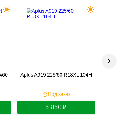
5/60
Aplus A919 225/60 R18XL 104H
Tracmax X-Privi
1
Под заказ
В на
5 850
6 0