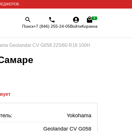
НЕДЖЕРОВ.
0
Поиск
+7 (846) 255-24-05
Войти
Корзина
ama Geolandar CV G058 225/60 R18 100H
Самаре
твует
тель:
Yokohama
Geolandar CV G058