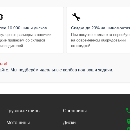
️
🔧
лее 10 000 шин и дисков
Скидка до 20% на шиномонта
пулярные размеры в наличии,
При покупке комплекта переобу
дкие привезём со складов
на современном оборудовании
оизводителей.
со скидкой.
оге!
жайте. Мы подберём идеальные колёса под ваши задачи.
Грузовые шины
Спецшины
Мотошины
Диски