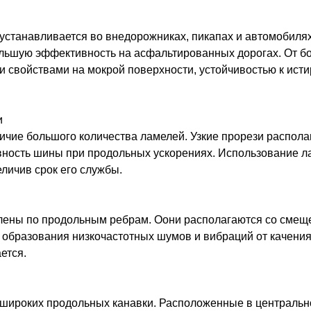
станавливается во внедорожниках, пикапах и автомобилях
большую эффективность на асфальтированных дорогах. От б
свойствами на мокрой поверхности, устойчивостью к исти
и
ичие большого количества ламелей. Узкие прорези располаг
вность шины при продольных ускорениях. Использование л
еличив срок его службы.
ены по продольным ребрам. Оони располагаются со смещен
образования низкочастотных шумов и вибраций от качения
ется.
е широких продольных канавки. Расположенные в централь