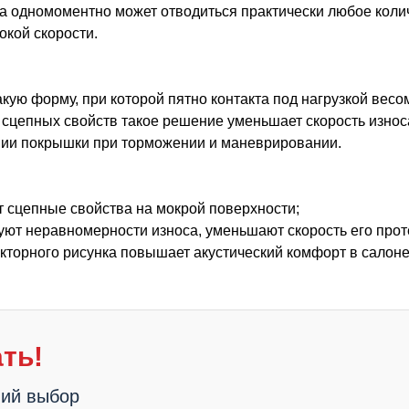
кта одномоментно может отводиться практически любое коли
кой скорости.
акую форму, при которой пятно контакта под нагрузкой вес
сцепных свойств такое решение уменьшает скорость износа
ении покрышки при торможении и маневрировании.
т сцепные свойства на мокрой поверхности;
вуют неравномерности износа, уменьшают скорость его прот
кторного рисунка повышает акустический комфорт в салон
ть!
ший выбор