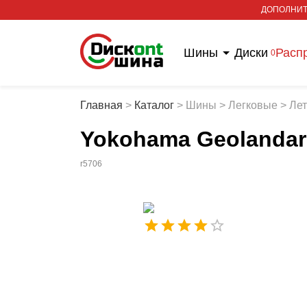
ДОПОЛНИТ
Шины
Диски
Расп
0
Главная
>
Каталог
>
Шины
>
Легковые
>
Ле
Yokohama Geolandar
r5706