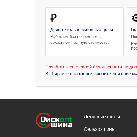
₽
⚙
Действительно выгодные цены
Бо
Работаем без посредников,
По
сохраняем честную стоимость.
ре
пр
Позаботьтесь о своей безопасности на дор
Выбирайте в каталоге, звоните или приез
Легковые шины
Сельхозшины