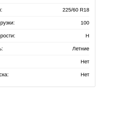
:
225
/
60
R
18
рузки:
100
рости:
H
ь:
Летние
Нет
ска:
Нет