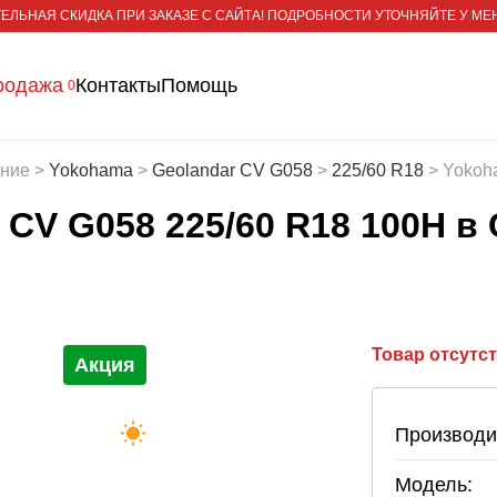
ЕЛЬНАЯ СКИДКА ПРИ ЗАКАЗЕ С САЙТА! ПОДРОБНОСТИ УТОЧНЯЙТЕ У МЕ
родажа
Контакты
Помощь
0
тние
>
Yokohama
>
Geolandar CV G058
>
225/60 R18
>
Yokoh
 CV G058 225/60 R18 100H
в 
Товар отсутс
Акция
Производи
Модель: